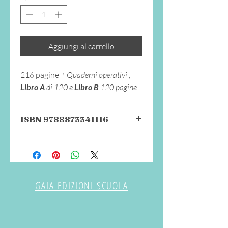
Aggiungi al carrello
216 pagine
+ Quaderni operativi ,
Libro A
di 120 e
Libro B
120 pagine
ISBN 9788873341116
Progetto
Questo progetto didattico si rivolge ai
docenti che lavorano con alunni con
bisogni educativi speciali, con
particolare attenzione agli insegnanti di
GAIA EDIZIONI SCUOLA
sostegno, coinvolti in prima persona
nell'elaborazione del Piano Educativo
Individualizzato oltre che nell'attività
quotidiana con il bambino diversamente