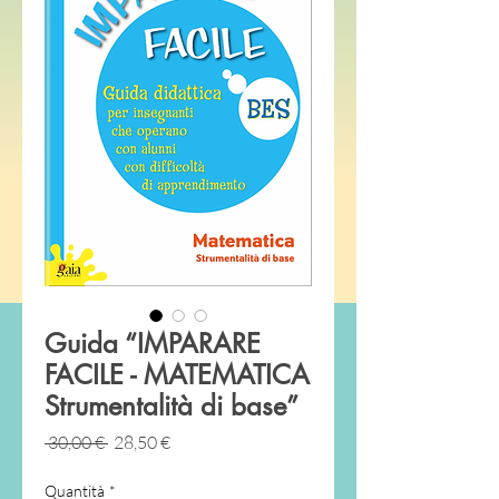
Guida “IMPARARE
FACILE - MATEMATICA
Strumentalità di base”
Prezzo
Prezzo
 30,00 € 
28,50 €
regolare
scontato
Quantità
*