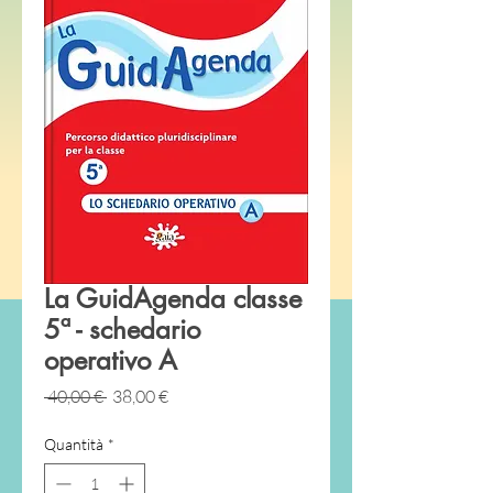
La GuidAgenda classe
5ª - schedario
operativo A
Prezzo
Prezzo
 40,00 € 
38,00 €
regolare
scontato
Quantità
*