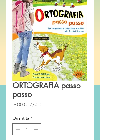
ORTOGRAFIA passo
passo
Prezzo
Prezzo
 8,00 € 
7,60 €
regolare
scontato
Quantità
*