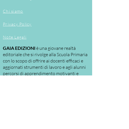
testo favoriscono l'acquisizione di nuovi
termini ampliando il lessico personale.
Chi siamo
Il CD-ROM autocorrettivo allegato
permette a ogni alunno di gestire in
Privacy Policy
autonomia e in modo consapevole il
proprio percorso di apprendimento
Note Legali
GAIA EDIZIONI
è una giovane realtà
editoriale che si rivolge alla Scuola Primaria
con lo scopo di offrire ai docenti efficaci e
aggiornati strumenti di lavoro e agli alunni
percorsi di apprendimento motivanti e
personalizzati.
Le nostre proposte riguardano
principalmente:
la
DIDATTICA
per
LABORATORI
, a cui la
scuola assegna ruoli e spazi sempre più
significativi.