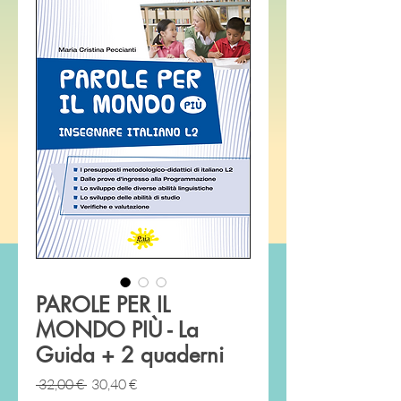
PAROLE PER IL
MONDO PIÙ - La
Guida + 2 quaderni
Prezzo
Prezzo
 32,00 € 
30,40 €
regolare
scontato