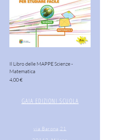
Il Libro delle MAPPE Scienze -
Matematica
Prezzo
4,00 €
GAIA EDIZIONI SCUOLA
via Barona,21