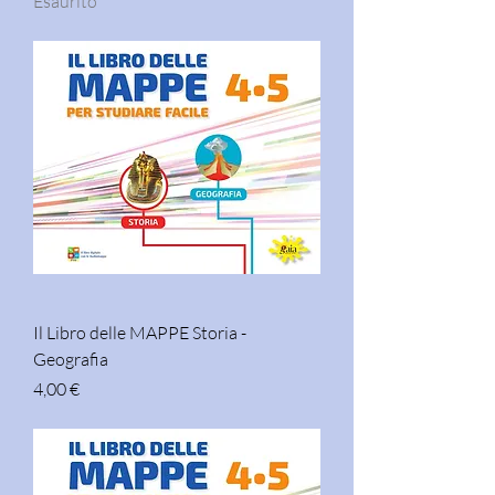
Esaurito
Il Libro delle MAPPE Storia -
Geografia
Prezzo
4,00 €