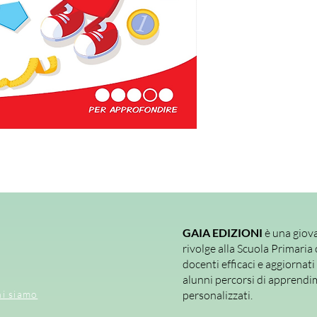
ampliare le conosc
svariate
tipologie 
aree della disciplina
attività
proposte
in
l'interesse e il coi
verifiche frequent
apprendimenti degli
GAIA EDIZIONI
è una giova
rivolge alla Scuola Primaria 
docenti efficaci e aggiornati
alunni percorsi di apprendi
i siamo
personalizzati.