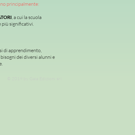
ano principalmente:
TORI
, a cui la scuola
più significativi.
si di apprendimento,
bisogni dei diversi alunni e
e.
© 2019 by Gaia Edizioni srl