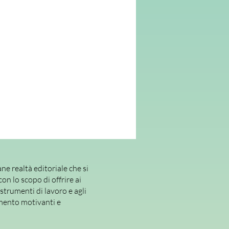
enze;
di problemi
, in relazione alle diverse
;
 chiave ludica
per stimolare
nvolgimento;
i
per valutare costantemente gli
 alunni.
ne realtà editoriale che si
con lo scopo di offrire ai
 strumenti di lavoro e agli
mento motivanti e