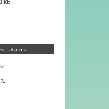
IRE
o
ato
iungi al carrello
867
attività graduate, volte a favorire
matematica
nei diversi aspetti della
ogica, probabilità e statistica, misura,
iche
dei principali concetti matematici;
er aiutare ad acquisire, rinforzare,