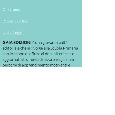
relazione alle diverse aree della
disciplina;
Chi siamo
attività
proposte
in chiave
ludica
per stimolare l'interesse e il
Privacy Policy
coinvolgimento;
verifiche frequenti
per valutare
Note Legali
costantemente gli apprendimenti
degli alunni.
GAIA EDIZIONI
è una giovane realtà
editoriale che si rivolge alla Scuola Primaria
con lo scopo di offrire ai docenti efficaci e
aggiornati strumenti di lavoro e agli alunni
percorsi di apprendimento motivanti e
personalizzati.
Le nostre proposte riguardano
principalmente:
la
DIDATTICA
per
LABORATORI
, a cui la
scuola assegna ruoli e spazi sempre più
significativi.