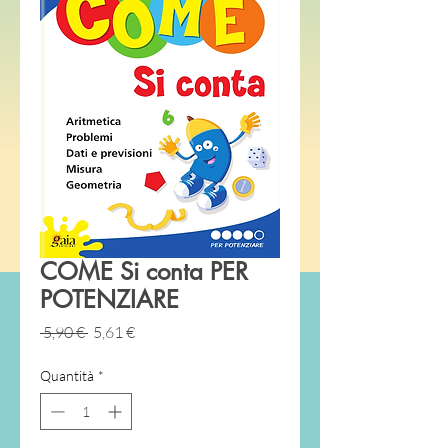
COME Si conta PER
POTENZIARE
Prezzo
Prezzo
 5,90 € 
5,61 €
regolare
scontato
Quantità
*