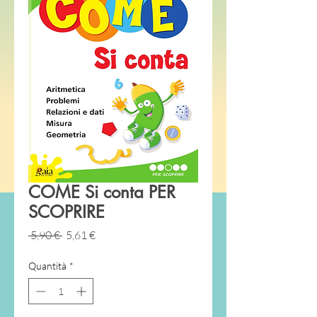
COME Si conta PER
SCOPRIRE
Prezzo
Prezzo
 5,90 € 
5,61 €
regolare
scontato
Quantità
*