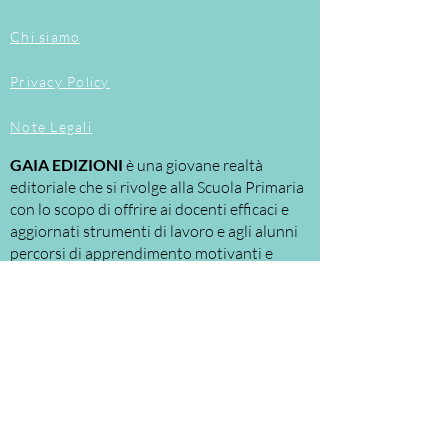
relazione alle diverse aree della
disciplina;
Chi siamo
attività
proposte
in chiave
ludica
per stimolare l'interesse e il
Privacy Policy
coinvolgimento;
verifiche frequenti
per valutare
Note Legali
costantemente gli apprendimenti
degli alunni.
GAIA EDIZIONI
è una giovane realtà
editoriale che si rivolge alla Scuola Primaria
con lo scopo di offrire ai docenti efficaci e
aggiornati strumenti di lavoro e agli alunni
percorsi di apprendimento motivanti e
personalizzati.
Le nostre proposte riguardano
principalmente:
la
DIDATTICA
per
LABORATORI
, a cui la
scuola assegna ruoli e spazi sempre più
significativi.