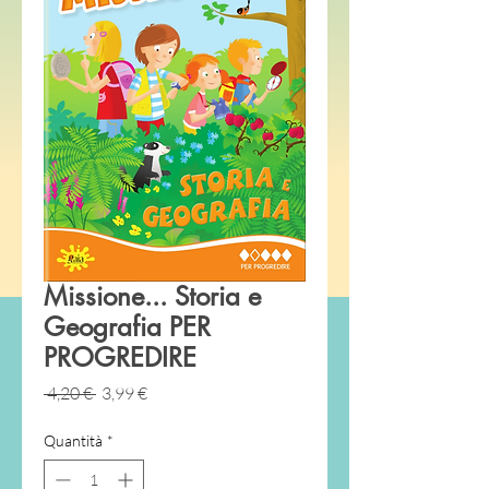
Missione... Storia e
Geografia PER
PROGREDIRE
Prezzo
Prezzo
 4,20 € 
3,99 €
regolare
scontato
Quantità
*