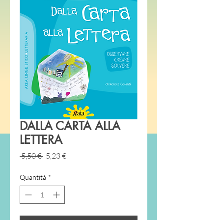
DALLA CARTA ALLA
LETTERA
Prezzo
Prezzo
 5,50 € 
5,23 €
regolare
scontato
Quantità
*