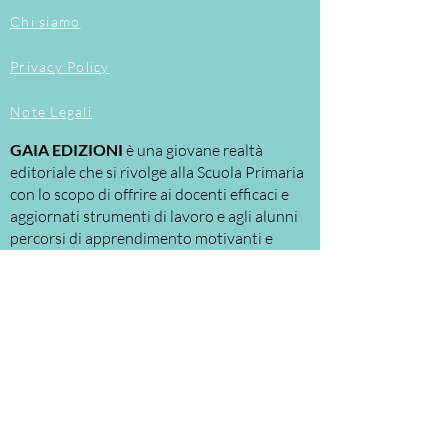
personalizzati, secondo la fisionomia
Chi siamo
della classe.
Privacy Policy
Note Legali
GAIA EDIZIONI
è una giovane realtà
editoriale che si rivolge alla Scuola Primaria
con lo scopo di offrire ai docenti efficaci e
aggiornati strumenti di lavoro e agli alunni
percorsi di apprendimento motivanti e
personalizzati.
Le nostre proposte riguardano
principalmente:
la
DIDATTICA
per
LABORATORI
, a cui la
scuola assegna ruoli e spazi sempre più
significativi.