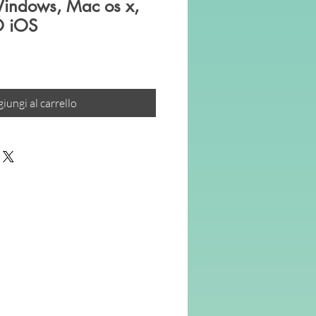
Windows, Mac os x,
O iOS
iungi al carrello