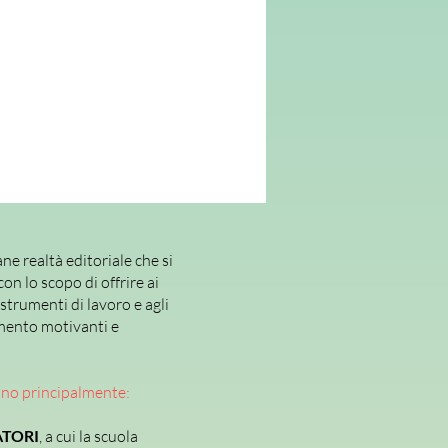
ne realtà editoriale che si
con lo scopo di offrire ai
 strumenti di lavoro e agli
mento motivanti e
ano principalmente:
TORI
, a cui la scuola