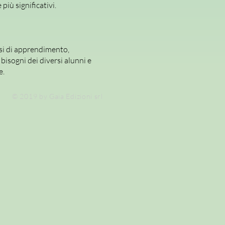
più significativi.
si di apprendimento,
bisogni dei diversi alunni e
e.
© 2019 by Gaia Edizioni srl