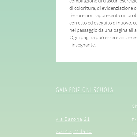
compilazione di ciascun esercizio, 
di coloritura, di evidenziazione o
l’errore non rappresenta un pro
corretto ed eseguito di nuovo, c
nel passaggio da una pagina all’al
Ogni pagina può essere anche e
l’insegnante.
GAIA EDIZIONI SCUOLA
Ch
via Barona,21
Pr
20142, Milano
No