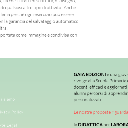
sia che si tratti di scrittura, di disegno,
 di qualsiasi altro tipo di attività. Anche
blema perché ogni esercizio può essere
on la garanzia del salvataggio automatico
tra.
sportata come immagine e condivisa con
GAIA EDIZIONI
è una giova
rivolge alla Scuola Primaria 
docenti efficaci e aggiornati
alunni percorsi di apprendi
i siamo
personalizzati.
Le nostre proposte riguard
ivacy Policy
la
DIDATTICA
per
LABORA
te Legali