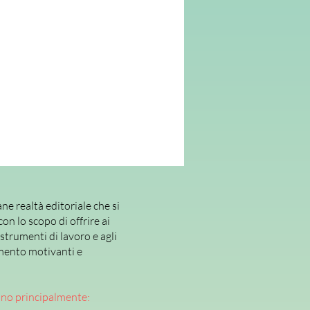
grabili tra loro e costituiscono utili
are e condurre
percorsi di
izzati, secondo la fisionomia della
ne realtà editoriale che si
con lo scopo di offrire ai
 strumenti di lavoro e agli
mento motivanti e
ano principalmente: