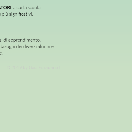
TORI
, a cui la scuola
più significativi.
si di apprendimento,
bisogni dei diversi alunni e
e.
© 2019 by Gaia Edizioni srl