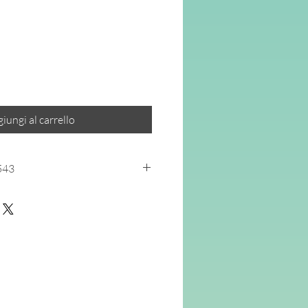
o
ato
iungi al carrello
543
l curricolo
li e immediatamente spendibili dai
attività quotidiana, per
approfondire
lo
di base nelle
classi di scuola
o degli interessi e dei ritmi di lavoro
te
, differenziate
per aree