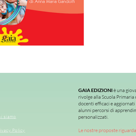
disciplinari
, sono inte
risorse per programm
apprendimento personal
classe.
GAIA EDIZIONI
è una giova
rivolge alla Scuola Primaria 
docenti efficaci e aggiornati
alunni percorsi di apprendi
i siamo
personalizzati.
Le nostre proposte riguard
ivacy Policy