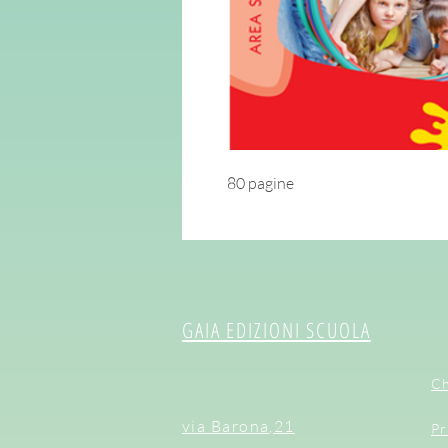
80 pagine
GAIA EDIZIONI SCUOLA
Ch
via Barona,21
Pr