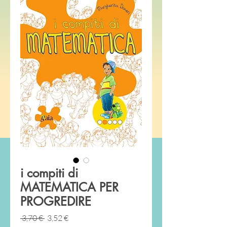
i compiti di
MATEMATICA PER
PROGREDIRE
Prezzo
Prezzo
 3,70 € 
3,52 €