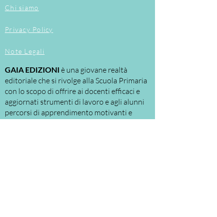
personalizzati, secondo la fisionomia
Chi siamo
della classe.
Privacy Policy
Note Legali
GAIA EDIZIONI
è una giovane realtà
editoriale che si rivolge alla Scuola Primaria
con lo scopo di offrire ai docenti efficaci e
aggiornati strumenti di lavoro e agli alunni
percorsi di apprendimento motivanti e
personalizzati.
Le nostre proposte riguardano
principalmente:
la
DIDATTICA
per
LABORATORI
, a cui la
scuola assegna ruoli e spazi sempre più
significativi.