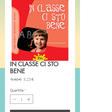
IN CLASSE CI STO
BENE
Prezzo
Prezzo
 5,50 € 
5,23 €
regolare
scontato
Quantità
*