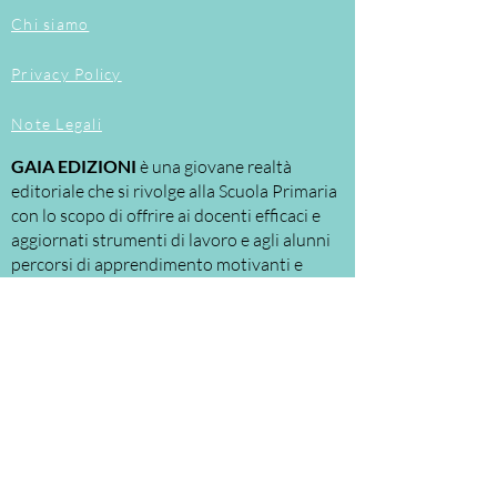
personalizzati, secondo la fisionomia
Chi siamo
della classe.
Privacy Policy
Note Legali
GAIA EDIZIONI
è una giovane realtà
editoriale che si rivolge alla Scuola Primaria
con lo scopo di offrire ai docenti efficaci e
aggiornati strumenti di lavoro e agli alunni
percorsi di apprendimento motivanti e
personalizzati.
Le nostre proposte riguardano
principalmente:
la
DIDATTICA
per
LABORATORI
, a cui la
scuola assegna ruoli e spazi sempre più
significativi.