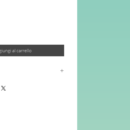
ezzo
ontato
iungi al carrello
 una proposta per attuare il CLIL
in
uola Primaria, offrendo spiegazioni
icazioni didattiche.
ende
:
co
, proposto attraverso Lesson Plan
ati con cura tutti i passaggi,
ti sul piano linguistico e