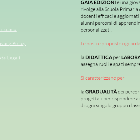
GAIA EDIZIONI
è una giova
rivolge alla Scuola Primaria 
docenti efficaci e aggiornati
alunni percorsi di apprendi
i siamo
personalizzati.
Le nostre proposte riguard
ivacy Policy
la
DIDATTICA
per
LABORA
te Legali
assegna ruoli e spazi sempre 
Si caratterizzano per:
la
GRADUALITÀ
dei percor
progettati per rispondere ai 
di ogni singolo gruppo class