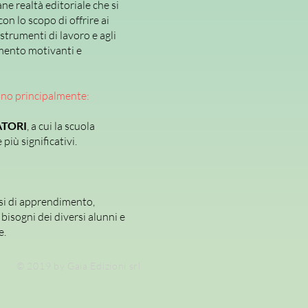
ne realtà editoriale che si
con lo scopo di offrire ai
 strumenti di lavoro e agli
mento motivanti e
ano principalmente:
TORI
, a cui la scuola
più significativi.
si di apprendimento,
bisogni dei diversi alunni e
e.
© 2019 by Gaia Edizioni srl