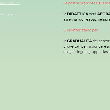
Piante; Animali; Acqua,
Le nostre proposte riguard
ivacy Policy
PER POTENZIARE
Aritmetica e problemi
la
DIDATTICA
per
LABORA
te Legali
problemi; Relazioni, da
assegna ruoli e spazi sempre 
umano; Energia e tecn
Si caratterizzano per:
la
GRADUALITÀ
dei percor
progettati per rispondere ai 
di ogni singolo gruppo class