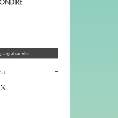
FONDIRE
o
ato
iungi al carrello
901
 presentano una raccolta ampia e
 esercizi utili per acquisire e
dimenti di matematica e per
molante a diversi temi delle scienze.
di apprendimento aiuta a
io di lavoro.
raduali, accompagnano i bambini nel