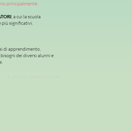
 aria, suolo.
ano principalmente:
; Geometria e problemi; Misura e
TORI
, a cui la scuola
ti, previsioni; Astronomia; Il corpo
più significativi.
ologia
si di apprendimento,
bisogni dei diversi alunni e
e.
© 2019 by Gaia Edizioni srl