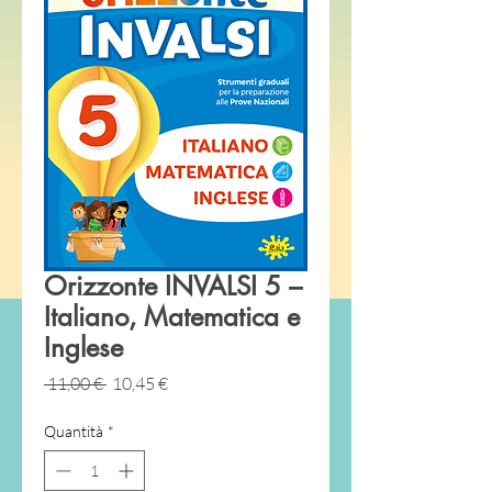
Orizzonte INVALSI 5 –
Italiano, Matematica e
Inglese
Prezzo
Prezzo
 11,00 € 
10,45 €
regolare
scontato
Quantità
*