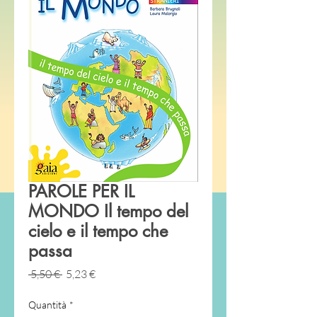
PAROLE PER IL
MONDO Il tempo del
cielo e il tempo che
passa
Prezzo
Prezzo
 5,50 € 
5,23 €
regolare
scontato
Quantità
*