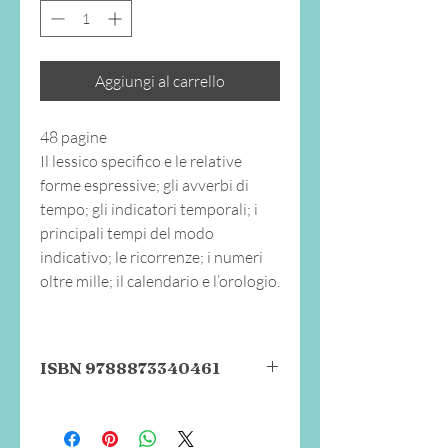
Aggiungi al carrello
48 pagine
Il lessico specifico e le relative
forme espressive; gli avverbi di
tempo; gli indicatori temporali; i
principali tempi del modo
indicativo; le ricorrenze; i numeri
oltre mille; il calendario e l’orologio.
ISBN 9788873340461
Il Progetto si propone di valorizzare le
potenzialità
e la
motivazione degli
alunni nell’acquisizione della nuova