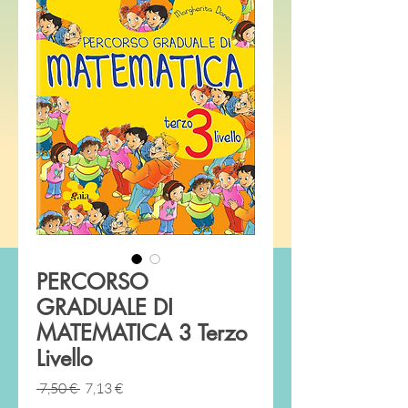
PERCORSO
GRADUALE DI
MATEMATICA 3 Terzo
Livello
Prezzo
Prezzo
 7,50 € 
7,13 €
regolare
scontato