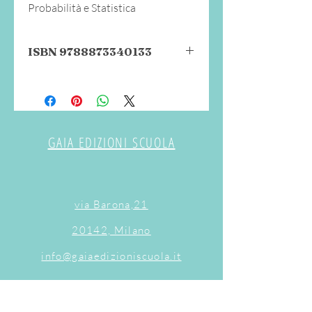
Probabilità e Statistica
ISBN 9788873340133
128 pagine + supporti cartonati e
fustellati
GAIA EDIZIONI SCUOLA
via Barona,21
20142, Milano
info@gaiaedizioniscuola.it
Chi siamo