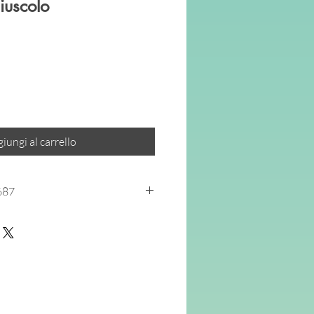
iuscolo
o
ato
iungi al carrello
687
O è uno strumento operativo
nare i bambini, i genitori e gli
dimento e nell’insegnamento della
te con le proposte scolastiche
nde il via dai
movimenti che
ui costruire le lettere e presta
 alla
“forma” della scrittura
.