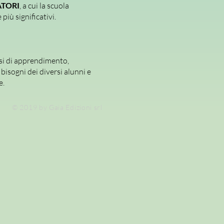
TORI
, a cui la scuola
più significativi.
si di apprendimento,
bisogni dei diversi alunni e
e.
© 2019 by Gaia Edizioni srl