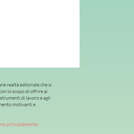
ne realtà editoriale che si
con lo scopo di offrire ai
 strumenti di lavoro e agli
mento motivanti e
ano principalmente: