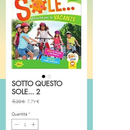
SOTTO QUESTO
SOLE... 2
Prezzo
Prezzo
 8,20 € 
7,79 €
regolare
scontato
Quantità
*