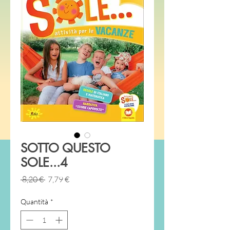
SOTTO QUESTO
SOLE...4
Prezzo
Prezzo
 8,20 € 
7,79 €
regolare
scontato
Quantità
*