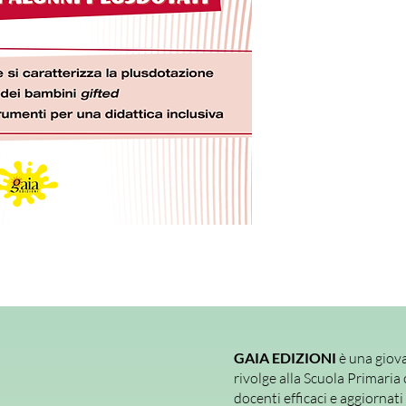
conoscitivi
per coglier
bambine e bambini plus
contempo suggerisce
sperimentate
, per far
normativa inserisce ne
Speciali - possano sodd
secondo i personali ri
Tutto ciò privilegiand
secondo il quale la per
dell’alunno plusdotato
didattica prevista per l
gruppo dei compagni,
dimostrato.
Proprio per favorire 
effettiva
personalizz
proposte presenti in 
modulabili
e si accom
immediatamente utilizza
offrendo ai docenti un
GAIA EDIZIONI
è una giova
quotidiana dell’inseg
rivolge alla Scuola Primaria 
docenti efficaci e aggiornati