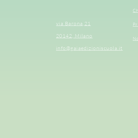
Ch
via Barona,21
Pr
20142, Milano
No
info@gaiaedizioniscuola.it