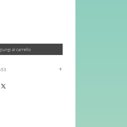
ezzo
ontato
iungi al carrello
653
compagnare e valorizzare le alunne
po di porre l’accento sulla
ealtà educativa ancora poco
riguardi una popolazione scolastica
ema nella sua interezza e complessità,
ti
i fondamentali elementi