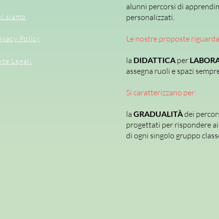
alunni percorsi di apprendi
i siamo
personalizzati.
Le nostre proposte riguard
ivacy Policy
la
DIDATTICA
per
LABORA
te Legali
assegna ruoli e spazi sempre 
Si caratterizzano per:
la
GRADUALITÀ
dei percor
progettati per rispondere ai 
di ogni singolo gruppo class