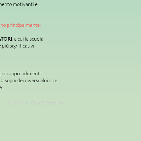
mento motivanti e
ano principalmente:
TORI
, a cui la scuola
più significativi.
si di apprendimento,
bisogni dei diversi alunni e
e.
© 2019 by Gaia Edizioni srl