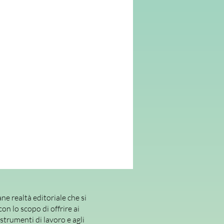
e i “segnali” della presenza di
dotati nella propria classe. Al
metodologie ampiamente
e in modo che questi alunni – che la
ll’ampia gamma dei Bisogni Educativi
isfare i propri desideri di conoscenza
tmi di apprendimento.
o un
approccio di tipo inclusivo
,
sonalizzazione del curricolo
 si armonizza con la proposta
a classe, anche a beneficio dell’intero
 come numerose ricerche hanno
una
azione
dell’apprendimento, le
questo libro sono numerose, varie,
pagnano a tanti strumenti
bili e adattabili alle diverse realtà,
 reale supporto nella pratica
ne realtà editoriale che si
namento.
con lo scopo di offrire ai
 strumenti di lavoro e agli